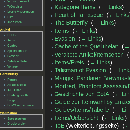
Veraltete Artikel
Kategorie:Items
‎
(
← Links
)
ToDo Liste
Letzte Änderungen
Heart of Tarrasque
‎
(
← Links
Hilfe
The Butterfly
‎
(
← Links
)
Alle Seiten
Items
‎
(
← Links
)
Artikel
Helden
Evasion
‎
(
← Links
)
Items
Cache of the Quel'thelan
‎
(
←
Guides
Spielmechanik
Veraltete Artikel/Itemseiten
‎
(
Glossar
Items/Preis
‎
(
← Links
)
Zufällige Seite
Vorlagen
Talisman of Evasion
‎
(
← Link
Community
Mangix, Pandaren Brewmaste
Forum
Mortred, Phantom Assassin/B
Arbeitskreise
IRC-Chat
Geschichte von DotA
‎
(
← Lin
Häufig gestellte
Fragen
Guide zur Itemwahl by Emze
DotAWiki verbreiten
Guides/Items/Tabelle
‎
(
← Lin
Werkzeuge
Items/Uebersicht
‎
(
← Links
)
Spezialseiten
Druckversion
ToE
(Weiterleitungsseite) ‎
(
←