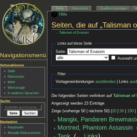
Seite
Diskussion
Quelltext anzeigen
V
Hilfe
Seiten, die auf „Talisman o
←
Talisman of Evasion
Links auf diese Seite
Seite:
Navigationsmenü
Auswahl u
Seitenaktionen
Seite
Filter
Diskussion
Vorlageneinbindungen
ausblenden
| Links
aus
Mehr
Werkzeuge
In anderen Sprachen
Die folgenden Seiten verlinken auf
Talisman of
Suche
Angezeigt werden 23 Einträge.
Zeige (vorherige 50 | nächste 50) (
20
|
50
|
100
Mangix, Pandaren Brewmast
Navigation
Mortred, Phantom Assassin
‎
Hauptseite
Aktuelle Diskussionen
Tank
‎
(
← Links
)