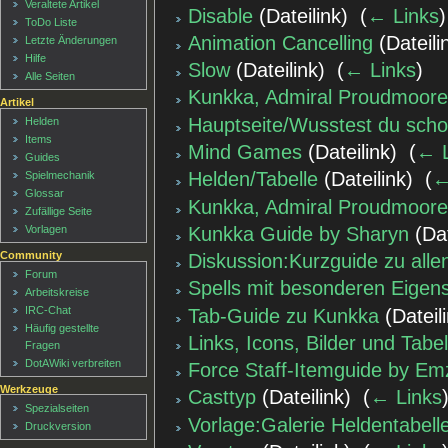
Veraltete Artikel
Disable
(Dateilink) ‎
(
← Links
)
ToDo Liste
Animation Cancelling
(Dateilin
Letzte Änderungen
Hilfe
Slow
(Dateilink) ‎
(
← Links
)
Alle Seiten
Kunkka, Admiral Proudmoor
Artikel
Hauptseite/Wusstest du sch
Helden
Items
Mind Games
(Dateilink) ‎
(
← L
Guides
Helden/Tabelle
(Dateilink) ‎
(
←
Spielmechanik
Glossar
Kunkka, Admiral Proudmoore
Zufällige Seite
Kunkka Guide by Sharyn
(Dat
Vorlagen
Community
Diskussion:Kurzguide zu alle
Forum
Spells mit besonderen Eigen
Arbeitskreise
IRC-Chat
Tab-Guide zu Kunkka
(Dateili
Häufig gestellte
Links, Icons, Bilder und Tabe
Fragen
DotAWiki verbreiten
Force Staff-Itemguide by E
Werkzeuge
Casttyp
(Dateilink) ‎
(
← Links
Spezialseiten
Vorlage:Galerie Heldentabell
Druckversion