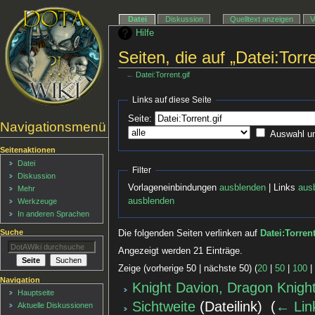
Datei
Diskussion
Quelltext anzeigen
V
Hilfe
Seiten, die auf „Datei:Torre
←
Datei:Torrent.gif
Links auf diese Seite
Seite:
Navigationsmenü
Auswahl u
Seitenaktionen
Datei
Filter
Diskussion
Vorlageneinbindungen
ausblenden
| Links
aus
Mehr
ausblenden
Werkzeuge
In anderen Sprachen
Suche
Die folgenden Seiten verlinken auf
Datei:Torrent
Angezeigt werden 21 Einträge.
Zeige (vorherige 50 | nächste 50) (
20
|
50
|
100
Navigation
Knight Davion, Dragon Knigh
Hauptseite
Sichtweite
(Dateilink) ‎
(
← Lin
Aktuelle Diskussionen