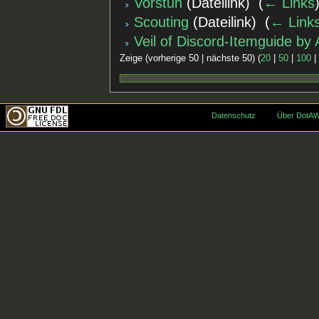
Vorstun
(Dateilink) ‎
(
← Links
Scouting
(Dateilink) ‎
(
← Link
Veil of Discord-Itemguide by
Zeige (vorherige 50 | nächste 50) (
20
|
50
|
100
Datenschutz
Über DotAW