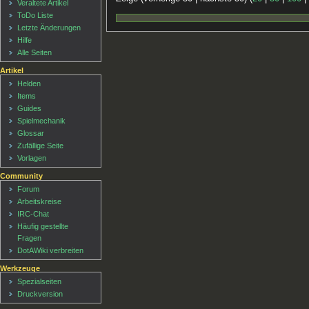
Veraltete Artikel
ToDo Liste
Letzte Änderungen
Hilfe
Alle Seiten
Artikel
Helden
Items
Guides
Spielmechanik
Glossar
Zufällige Seite
Vorlagen
Community
Forum
Arbeitskreise
IRC-Chat
Häufig gestellte
Fragen
DotAWiki verbreiten
Werkzeuge
Spezialseiten
Druckversion