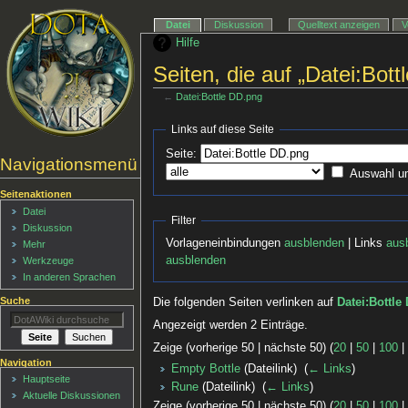
Datei
Diskussion
Quelltext anzeigen
V
Hilfe
Seiten, die auf „Datei:Bott
←
Datei:Bottle DD.png
Links auf diese Seite
Seite:
Navigationsmenü
Auswahl u
Seitenaktionen
Datei
Filter
Diskussion
Vorlageneinbindungen
ausblenden
| Links
aus
Mehr
ausblenden
Werkzeuge
In anderen Sprachen
Suche
Die folgenden Seiten verlinken auf
Datei:Bottle
Angezeigt werden 2 Einträge.
Zeige (vorherige 50 | nächste 50) (
20
|
50
|
100
Navigation
Empty Bottle
(Dateilink) ‎
(
← Links
)
Hauptseite
Rune
(Dateilink) ‎
(
← Links
)
Aktuelle Diskussionen
Zeige (vorherige 50 | nächste 50) (
20
|
50
|
100