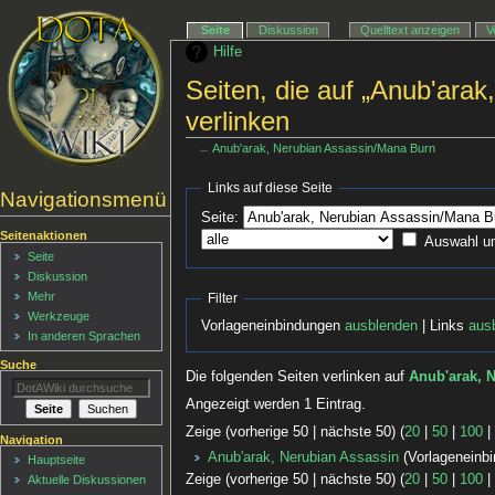
Seite
Diskussion
Quelltext anzeigen
V
Hilfe
Seiten, die auf „Anub'ara
verlinken
←
Anub'arak, Nerubian Assassin/Mana Burn
Links auf diese Seite
Navigationsmenü
Seite:
Seitenaktionen
Auswahl u
Seite
Diskussion
Mehr
Filter
Werkzeuge
Vorlageneinbindungen
ausblenden
| Links
aus
In anderen Sprachen
Suche
Die folgenden Seiten verlinken auf
Anub'arak, 
Angezeigt werden 1 Eintrag.
Zeige (vorherige 50 | nächste 50) (
20
|
50
|
100
Navigation
Anub'arak, Nerubian Assassin
(Vorlageneinbi
Hauptseite
Zeige (vorherige 50 | nächste 50) (
20
|
50
|
100
Aktuelle Diskussionen