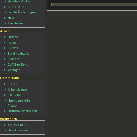
Veraltete Artikel
ToDo Liste
Letzte Änderungen
Hilfe
Alle Seiten
Artikel
Helden
Items
Guides
Spielmechanik
Glossar
Zufällige Seite
Vorlagen
Community
Forum
Arbeitskreise
IRC-Chat
Häufig gestellte
Fragen
DotAWiki verbreiten
Werkzeuge
Spezialseiten
Druckversion