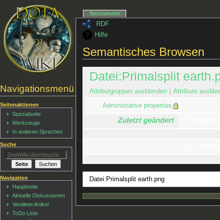
Spezialseite
RDF
Hilfe
Semantisches Browsen
Datei:Primalsplit earth.
Navigationsmenü
Attributgruppen ausblenden
Attribute ausble
Seitenaktionen
Adminstrative properties
Spezialseite
Zuletzt geändert
21. Septemb
Werkzeuge
In anderen Sprachen
Suche
Keine Attribut
Navigation
Hauptseite
Aktuelle Diskussionen
Veraltete Artikel
ToDo Liste