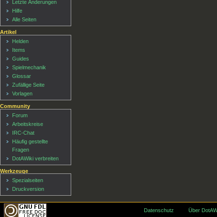
Letzte Änderungen
Hilfe
Alle Seiten
Artikel
Helden
Items
Guides
Spielmechanik
Glossar
Zufällige Seite
Vorlagen
Community
Forum
Arbeitskreise
IRC-Chat
Häufig gestellte
Fragen
DotAWiki verbreiten
Werkzeuge
Spezialseiten
Druckversion
Datenschutz
Über DotAW