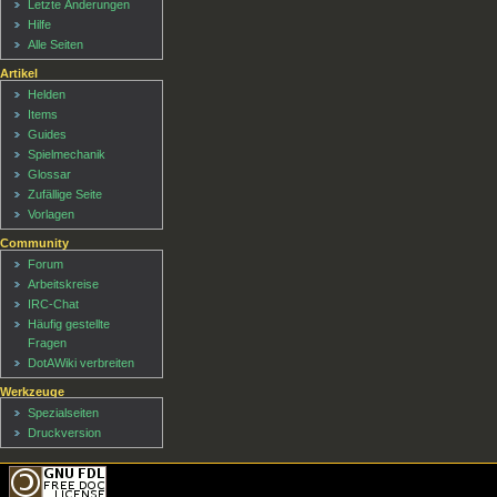
Letzte Änderungen
Hilfe
Alle Seiten
Artikel
Helden
Items
Guides
Spielmechanik
Glossar
Zufällige Seite
Vorlagen
Community
Forum
Arbeitskreise
IRC-Chat
Häufig gestellte
Fragen
DotAWiki verbreiten
Werkzeuge
Spezialseiten
Druckversion