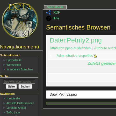
Spezialseite
RDF
Hilfe
Semantisches Browsen
Datei:Petrify2.png
Navigationsmenü
Attributgruppen ausblenden
Attribute ausbl
Seitenaktionen
Adminstrative properties
Spezialseite
Zuletzt geänder
Werkzeuge
In anderen Sprachen
Suche
Navigation
Hauptseite
Aktuelle Diskussionen
Veraltete Artikel
ToDo Liste