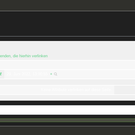
enden, die hierhin verlinken
t
29. Juni 2022, 13:00:55
+
Keine Attribute verlinken auf diese Seite.