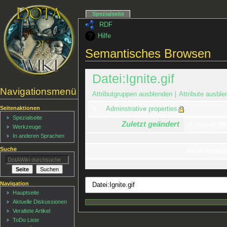
Spezialseite
RDF
Hilfe
Semantisches Browsen
Datei:Ignite.gif
Navigationsmenü
Attributgruppen ausblenden
Attribute ausble
Seitenaktionen
Adminstrative properties
Spezialseite
Zuletzt geändert
4. Januar 20
Werkzeuge
In anderen Sprachen
Suche
Keine Attribut
Navigation
Hauptseite
Aktuelle Diskussionen
Veraltete Artikel
ToDo Liste