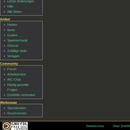
Letzte Änderungen
Hilfe
Alle Seiten
Artikel
Helden
Items
Guides
Spielmechanik
Glossar
Zufällige Seite
Vorlagen
Community
Forum
Arbeitskreise
IRC-Chat
Häufig gestellte
Fragen
DotAWiki verbreiten
Werkzeuge
Spezialseiten
Druckversion
Datenschutz
Über DotAW