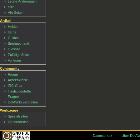
Letzte Änderungen
Hilfe
Alle Seiten
Artikel
Helden
Items
Guides
Spielmechanik
Glossar
Zufällige Seite
Vorlagen
Community
Forum
Arbeitskreise
IRC-Chat
Häufig gestellte
Fragen
DotAWiki verbreiten
Werkzeuge
Spezialseiten
Druckversion
Datenschutz
Über DotAW