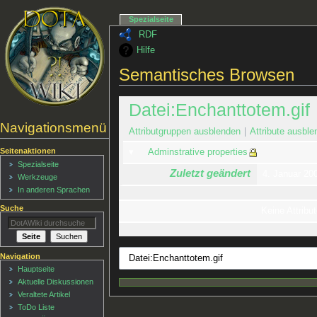
Spezialseite
RDF
Hilfe
Semantisches Browsen
Datei:Enchanttotem.gif
Navigationsmenü
Attributgruppen ausblenden
Attribute ausble
Seitenaktionen
Adminstrative properties
Spezialseite
Zuletzt geändert
4. Januar 20
Werkzeuge
In anderen Sprachen
Suche
Keine Attribut
Navigation
Hauptseite
Aktuelle Diskussionen
Veraltete Artikel
ToDo Liste