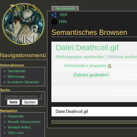
Spezialseite
RDF
Hilfe
Semantisches Browsen
Datei:Deathcoil.gif
Navigationsmenü
Attributgruppen ausblenden
Attribute ausble
Seitenaktionen
Adminstrative properties
Spezialseite
Zuletzt geändert
4. Januar 20
Werkzeuge
In anderen Sprachen
Suche
Keine Attribut
Navigation
Hauptseite
Aktuelle Diskussionen
Veraltete Artikel
ToDo Liste