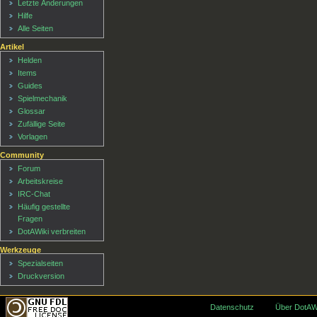
Letzte Änderungen
Hilfe
Alle Seiten
Artikel
Helden
Items
Guides
Spielmechanik
Glossar
Zufällige Seite
Vorlagen
Community
Forum
Arbeitskreise
IRC-Chat
Häufig gestellte
Fragen
DotAWiki verbreiten
Werkzeuge
Spezialseiten
Druckversion
Datenschutz
Über DotAW