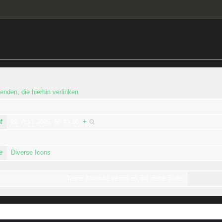
enden, die hierhin verlinken
t
26. April 2009, 09:43:10
+
e
Diverse Icons
Keine Attribute verlinken auf diese Seite.