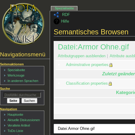
Spezialseite
RDF
Hilfe
Semantisches Browsen
Datei:Armor Ohne.gif
Navigationsmenü
Attributgruppen ausblenden
Attribute ausbl
Seitenaktionen
Adminstrative properties
Spezialseite
Zuletzt geänder
Werkzeuge
In anderen Sprachen
Classification properties
Suche
Kategori
Navigation
Hauptseite
Aktuelle Diskussionen
Veraltete Artikel
ToDo Liste