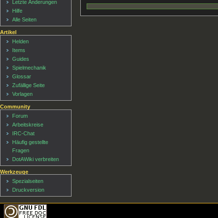
Letzte Änderungen
Hilfe
Alle Seiten
Artikel
Helden
Items
Guides
Spielmechanik
Glossar
Zufällige Seite
Vorlagen
Community
Forum
Arbeitskreise
IRC-Chat
Häufig gestellte
Fragen
DotAWiki verbreiten
Werkzeuge
Spezialseiten
Druckversion