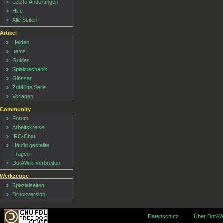
Letzte Änderungen
Hilfe
Alle Seiten
Artikel
Helden
Items
Guides
Spielmechanik
Glossar
Zufällige Seite
Vorlagen
Community
Forum
Arbeitskreise
IRC-Chat
Häufig gestellte
Fragen
DotAWiki verbreiten
Werkzeuge
Spezialseiten
Druckversion
Datenschutz
Über DotAW