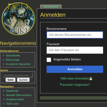
Spezialseite
Anmelden
Benutzername
Navigationsmenü
Passwort
Seitenaktionen
Spezialseite
Angemeldet bleiben
Werkzeuge
In anderen Sprachen
Anmelden
Suche
Hilfe beim Anmelden
Passwort vergessen?
Navigation
Hauptseite
Aktuelle Diskussionen
Veraltete Artikel
ToDo Liste