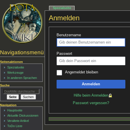
Spezialseite
Anmelden
Benutzername
Navigationsmenü
Passwort
Seitenaktionen
Spezialseite
Angemeldet bleiben
Werkzeuge
In anderen Sprachen
Anmelden
Suche
Hilfe beim Anmelden
Passwort vergessen?
Navigation
Hauptseite
Aktuelle Diskussionen
Veraltete Artikel
ToDo Liste