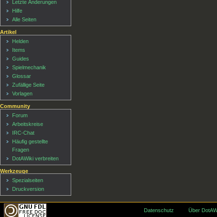
Letzte Änderungen
Hilfe
Alle Seiten
Artikel
Helden
Items
Guides
Spielmechanik
Glossar
Zufällige Seite
Vorlagen
Community
Forum
Arbeitskreise
IRC-Chat
Häufig gestellte
Fragen
DotAWiki verbreiten
Werkzeuge
Spezialseiten
Druckversion
Datenschutz
Über DotAW