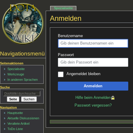
Spezialseite
Anmelden
Benutzername
Navigationsmenü
Passwort
Seitenaktionen
Spezialseite
Angemeldet bleiben
Werkzeuge
In anderen Sprachen
Anmelden
Suche
Hilfe beim Anmelden
Passwort vergessen?
Navigation
Hauptseite
Aktuelle Diskussionen
Veraltete Artikel
ToDo Liste