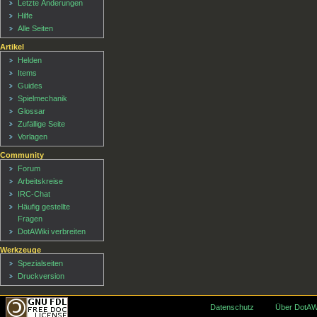
Letzte Änderungen
Hilfe
Alle Seiten
Artikel
Helden
Items
Guides
Spielmechanik
Glossar
Zufällige Seite
Vorlagen
Community
Forum
Arbeitskreise
IRC-Chat
Häufig gestellte
Fragen
DotAWiki verbreiten
Werkzeuge
Spezialseiten
Druckversion
Datenschutz
Über DotAW