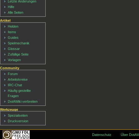
Letzte Änderungen
Hilfe
Alle Seiten
Artikel
Helden
Items
Guides
Spielmechanik
Glossar
Zufällige Seite
Vorlagen
Community
Forum
Arbeitskreise
IRC-Chat
Häufig gestellte
Fragen
DotAWiki verbreiten
Werkzeuge
Spezialseiten
Druckversion
Datenschutz
Über DotAW