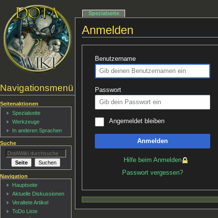
Spezialseite
Anmelden
Benutzername
Navigationsmenü
Passwort
Seitenaktionen
Spezialseite
Angemeldet bleiben
Werkzeuge
In anderen Sprachen
Anmelden
Suche
Hilfe beim Anmelden
Passwort vergessen?
Navigation
Hauptseite
Aktuelle Diskussionen
Veraltete Artikel
ToDo Liste