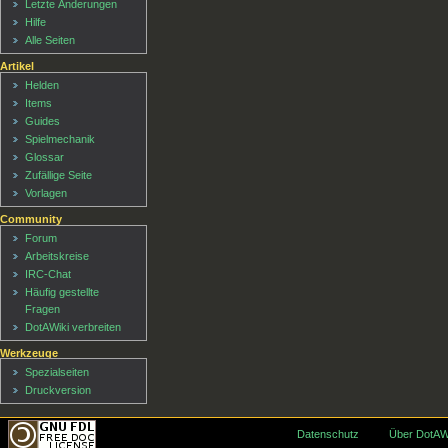
Letzte Änderungen
Hilfe
Alle Seiten
Artikel
Helden
Items
Guides
Spielmechanik
Glossar
Zufällige Seite
Vorlagen
Community
Forum
Arbeitskreise
IRC-Chat
Häufig gestellte
Fragen
DotAWiki verbreiten
Werkzeuge
Spezialseiten
Druckversion
Datenschutz
Über DotAW