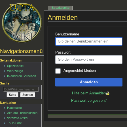
Spezialseite
Anmelden
Benutzername
Navigationsmenü
Passwort
Seitenaktionen
Spezialseite
Angemeldet bleiben
Werkzeuge
In anderen Sprachen
Anmelden
Suche
Hilfe beim Anmelden
Passwort vergessen?
Navigation
Hauptseite
Aktuelle Diskussionen
Veraltete Artikel
ToDo Liste