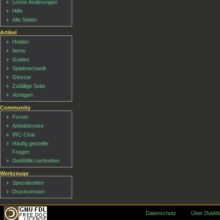
Letzte Änderungen
Hilfe
Alle Seiten
Artikel
Helden
Items
Guides
Spielmechanik
Glossar
Zufällige Seite
Vorlagen
Community
Forum
Arbeitskreise
IRC-Chat
Häufig gestellte
Fragen
DotAWiki verbreiten
Werkzeuge
Spezialseiten
Druckversion
Datenschutz
Über DotAW