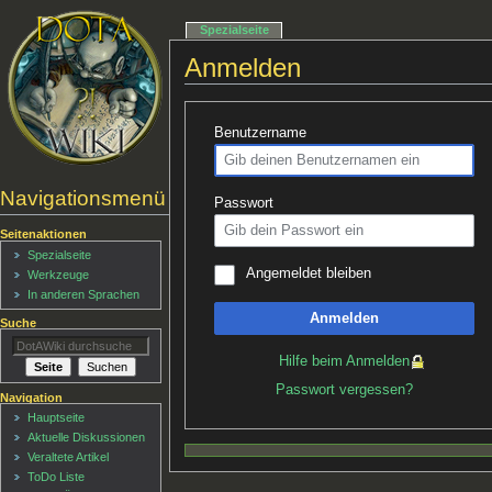
Spezialseite
Anmelden
Benutzername
Navigationsmenü
Passwort
Seitenaktionen
Spezialseite
Angemeldet bleiben
Werkzeuge
In anderen Sprachen
Anmelden
Suche
Hilfe beim Anmelden
Passwort vergessen?
Navigation
Hauptseite
Aktuelle Diskussionen
Veraltete Artikel
ToDo Liste