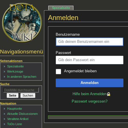
Spezialseite
Anmelden
Benutzername
Navigationsmenü
Passwort
Seitenaktionen
Spezialseite
Angemeldet bleiben
Werkzeuge
In anderen Sprachen
Anmelden
Suche
Hilfe beim Anmelden
Passwort vergessen?
Navigation
Hauptseite
Aktuelle Diskussionen
Veraltete Artikel
ToDo Liste