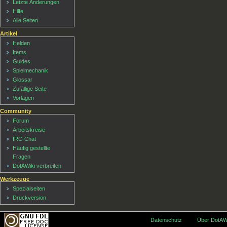
Letzte Änderungen
Hilfe
Alle Seiten
Artikel
Helden
Items
Guides
Spielmechanik
Glossar
Zufällige Seite
Vorlagen
Community
Forum
Arbeitskreise
IRC-Chat
Häufig gestellte
Fragen
DotAWiki verbreiten
Werkzeuge
Spezialseiten
Druckversion
Datenschutz
Über DotAW