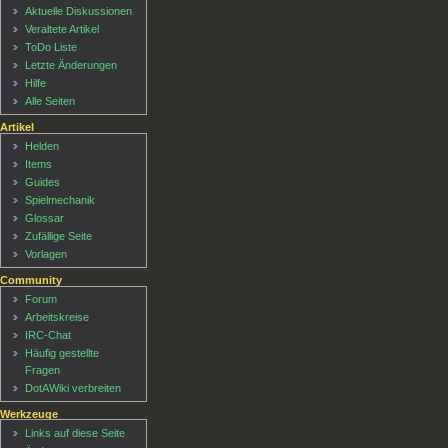
Aktuelle Diskussionen
Veraltete Artikel
ToDo Liste
Letzte Änderungen
Hilfe
Alle Seiten
Artikel
Helden
Items
Guides
Spielmechanik
Glossar
Zufällige Seite
Vorlagen
Community
Forum
Arbeitskreise
IRC-Chat
Häufig gestellte
Fragen
DotAWiki verbreiten
Werkzeuge
Links auf diese Seite