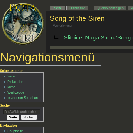
Seite
Diskussion
Quelltext anzeigen
V
Song of the Siren
Weiterleitung
Weiterleitung nach:
Slithice, Naga Siren#Song 
Navigationsmenü
Seitenaktionen
Seite
Diskussion
Mehr
Werkzeuge
In anderen Sprachen
Suche
Navigation
Hauptseite