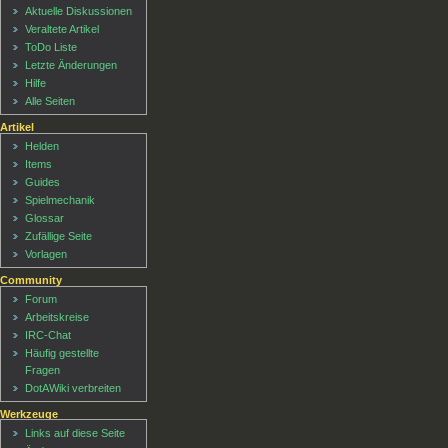
Aktuelle Diskussionen
Veraltete Artikel
ToDo Liste
Letzte Änderungen
Hilfe
Alle Seiten
Artikel
Helden
Items
Guides
Spielmechanik
Glossar
Zufällige Seite
Vorlagen
Community
Forum
Arbeitskreise
IRC-Chat
Häufig gestellte
Fragen
DotAWiki verbreiten
Werkzeuge
Links auf diese Seite