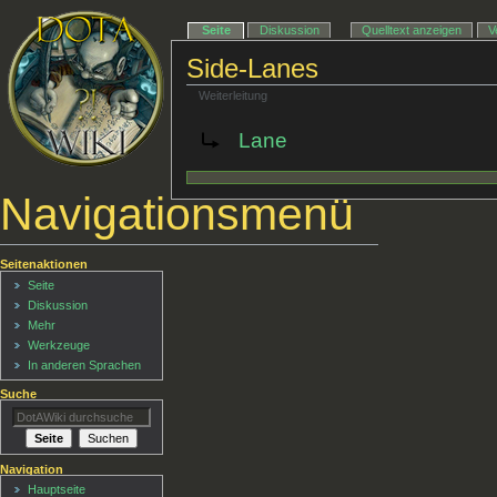
Seite
Diskussion
Quelltext anzeigen
V
Side-Lanes
Weiterleitung
Weiterleitung nach:
Lane
Navigationsmenü
Seitenaktionen
Seite
Diskussion
Mehr
Werkzeuge
In anderen Sprachen
Suche
Navigation
Hauptseite