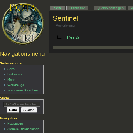
Seite
Diskussion
Quelltext anzeigen
V
Sentinel
Weiterleitung
Weiterleitung nach:
DotA
Navigationsmenü
Seitenaktionen
Seite
Diskussion
Mehr
Werkzeuge
In anderen Sprachen
Suche
Navigation
Hauptseite
Aktuelle Diskussionen