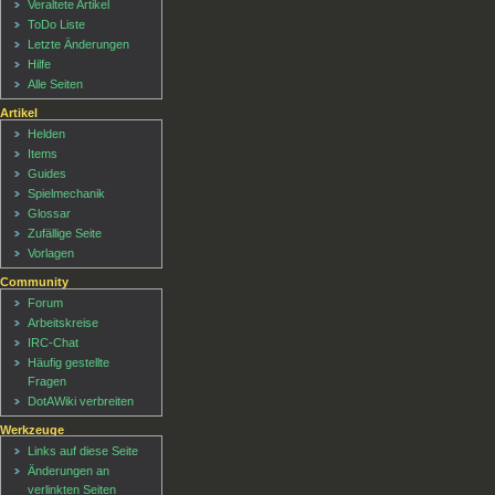
Veraltete Artikel
ToDo Liste
Letzte Änderungen
Hilfe
Alle Seiten
Artikel
Helden
Items
Guides
Spielmechanik
Glossar
Zufällige Seite
Vorlagen
Community
Forum
Arbeitskreise
IRC-Chat
Häufig gestellte
Fragen
DotAWiki verbreiten
Werkzeuge
Links auf diese Seite
Änderungen an
verlinkten Seiten