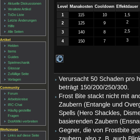
Aktuelle Diskussionen
Level
Manakosten
Cooldown
Effektdauer
Veraltete Artikel
1
115
10
1,5
ToDo Liste
Letzte Änderungen
2
2
125
9
Hilfe
2,5
Alle Seiten
3
140
8
Artikel
3
4
150
7
Helden
Items
Guides
Spielmechanik
Glossar
Zufällige Seite
Verursacht 50 Schaden pro 
Vorlagen
beträgt 150/200/250/300.
Community
Forum
Frost Bite stackt nicht mit 
Arbeitskreise
Zaubern (Entangle und Overg
IRC-Chat
Häufig gestellte
Spells (Hero Shackles, Dism
Fragen
basierenden Zaubern (Ensnare
DotAWiki verbreiten
Gegner, die von Frostbite ge
Werkzeuge
Links auf diese Seite
zaubern, also z. B. auch Blink