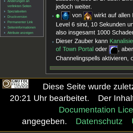
Änderungen an
jedoch weiter.
verlinkten Seiten
Spezialseiten
von
wirkt auf allen
Druckversion
Permanenter Link
Level 6 sind, 10 Sekunden 
Seiten­informationen
also insgesamt 1000 Schade
Attribute anzeigen
Dieser Zauber kann
Kanalisi
of Town Portal
oder
, abe
Channelingspells aktivieren,
Diese Seite wurde zule
20:21 Uhr bearbeitet.
Der Inhal
Documentation Lice
angegeben.
Datenschutz