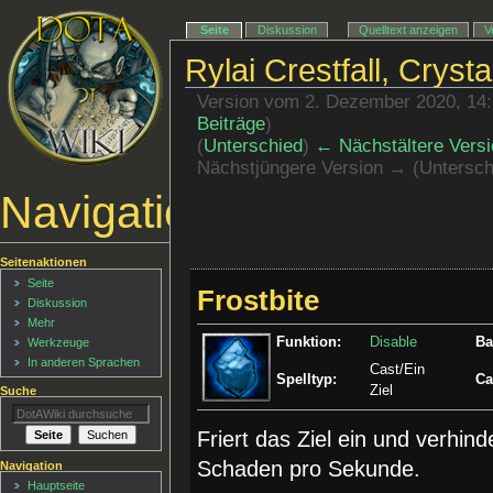
Seite
Diskussion
Quelltext anzeigen
V
Rylai Crestfall, Cryst
Version vom 2. Dezember 2020, 14
Beiträge
)
(
Unterschied
)
← Nächstältere Versi
Nächstjüngere Version → (Untersch
Navigationsmenü
Seitenaktionen
Seite
Frostbite
Diskussion
Mehr
Funktion:
Disable
Ba
Werkzeuge
In anderen Sprachen
Cast/Ein
Spelltyp:
Ca
Ziel
Suche
Friert das Ziel ein und verhin
Schaden pro Sekunde.
Navigation
Hauptseite