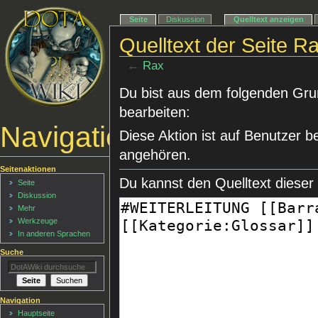
Seite
Diskussion
Quelltext anzeigen
Quelltext der Seite R
←
Rax
Du bist aus dem folgenden Grund
bearbeiten:
Navigationsmenü
Diese Aktion ist auf Benutzer b
angehören.
Seitenaktionen
Du kannst den Quelltext dieser
Seite
Diskussion
Mehr
Werkzeuge
In anderen Sprachen
Suche
Navigation
Hauptseite