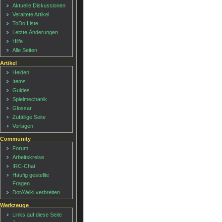
Aktuelle Diskussionen
Veraltete Artikel
ToDo Liste
Letzte Änderungen
Hilfe
Alle Seiten
Artikel
Helden
Items
Guides
Spielmechanik
Glossar
Zufällige Seite
Vorlagen
Community
Forum
Arbeitskreise
IRC-Chat
Häufig gestellte
Fragen
DotAWiki verbreiten
Werkzeuge
Links auf diese Seite