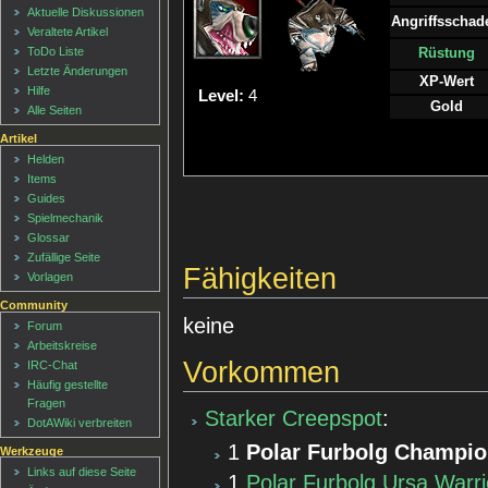
Aktuelle Diskussionen
Angriffsschad
Veraltete Artikel
ToDo Liste
Rüstung
Letzte Änderungen
XP-Wert
Hilfe
Level:
4
Gold
Alle Seiten
Artikel
Helden
Items
Guides
Spielmechanik
Glossar
Zufällige Seite
Fähigkeiten
Vorlagen
Community
keine
Forum
Arbeitskreise
Vorkommen
IRC-Chat
Häufig gestellte
Fragen
Starker Creepspot
:
DotAWiki verbreiten
1
Polar Furbolg Champi
Werkzeuge
Links auf diese Seite
1
Polar Furbolg Ursa Warri