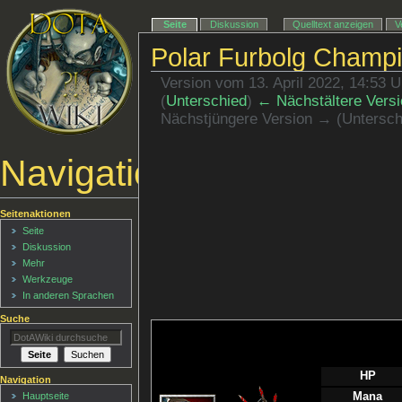
Seite
Diskussion
Quelltext anzeigen
V
Polar Furbolg Champ
Version vom 13. April 2022, 14:53 
(
Unterschied
)
← Nächstältere Versi
Nächstjüngere Version → (Untersch
Navigationsmenü
Seitenaktionen
Seite
Diskussion
Mehr
Werkzeuge
In anderen Sprachen
Suche
HP
Navigation
Mana
Hauptseite