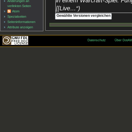
in einem Warcraft-Spiel. Fung
Änderungen an
verlinkten Seiten
[[Live…“
Atom
Spezialseiten
Seiten­informationen
Attribute anzeigen
Datenschutz
Über DotAW