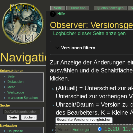
Seite
Diskussion
Quelltext anzeigen
Hilfe
Observer: Versionsge
Logbücher dieser Seite anzeigen
Versionen filtern
Navigationsmenü
Zur Anzeige der Änderungen ei
auswählen und die Schaltfläche
Seitenaktionen
Seite
klicken.
Diskussion
(Aktuell) = Unterschied zur a
Mehr
Werkzeuge
Unterschied zur vorherigen V
In anderen Sprachen
Uhrzeit/Datum = Version zu 
Suche
des Bearbeiters, K = Kleine
Navigation
15:20, 11.
Aktuell
Vorherige
Hauptseite