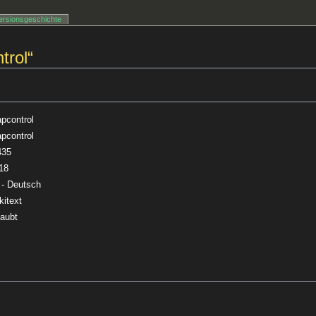
ersionsgeschichte
trol“
pcontrol
pcontrol
435
18
 - Deutsch
kitext
laubt