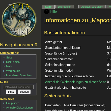
Seite
Diskussion
Quelltext anzeigen
V
Hilfe
Informationen zu „Mapcon
Basisinformationen
Anzeigetitel
Ma
Navigationsmenü
Standardsortierschlüssel
Ma
Seitenaktionen
Seitenlänge (in Bytes)
3.
Seite
Seitenkennnummer
18
Diskussion
Seiteninhaltssprache
de
Mehr
Seiteninhaltsmodell
Wi
Werkzeuge
In anderen Sprachen
Indizierung durch Suchmaschinen
Er
Anzahl der Weiterleitungen zu dieser Seite
0
Suche
Gezählt als eine Inhaltsseite
Ja
Seitenschutz
Navigation
Hauptseite
Bearbeiten
Alle Benutzer (unbeschränkt)
Aktuelle Diskussionen
Verschieben
Alle Benutzer (unbeschränkt)