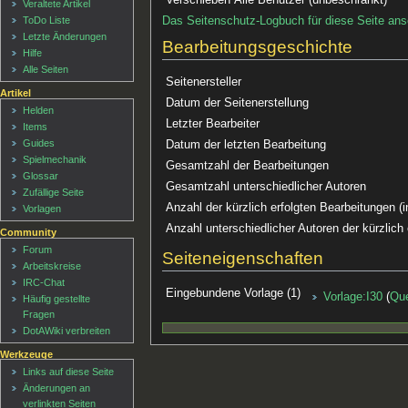
Veraltete Artikel
Das Seitenschutz-Logbuch für diese Seite an
ToDo Liste
Letzte Änderungen
Bearbeitungsgeschichte
Hilfe
Alle Seiten
Seitenersteller
Artikel
Datum der Seitenerstellung
Helden
Letzter Bearbeiter
Items
Guides
Datum der letzten Bearbeitung
Spielmechanik
Gesamtzahl der Bearbeitungen
Glossar
Gesamtzahl unterschiedlicher Autoren
Zufällige Seite
Anzahl der kürzlich erfolgten Bearbeitungen (i
Vorlagen
Anzahl unterschiedlicher Autoren der kürzlich
Community
Forum
Seiteneigenschaften
Arbeitskreise
IRC-Chat
Eingebundene Vorlage (1)
Vorlage:I30
(
Que
Häufig gestellte
Fragen
DotAWiki verbreiten
Werkzeuge
Links auf diese Seite
Änderungen an
verlinkten Seiten