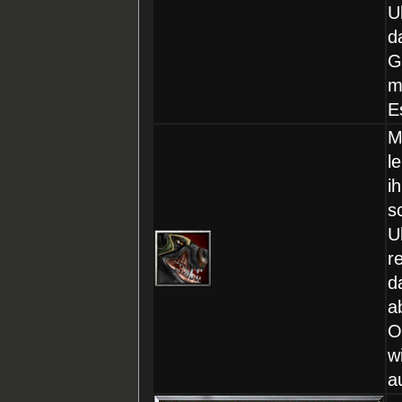
U
d
G
m
E
M
l
i
s
U
r
d
a
O
wi
a