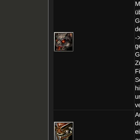
M
ü
G
d
-
g
G
Z
F
S
h
u
v
A
d
e
a