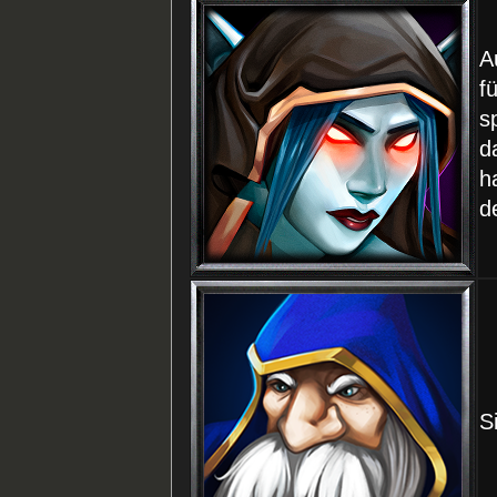
A
f
s
d
h
d
S