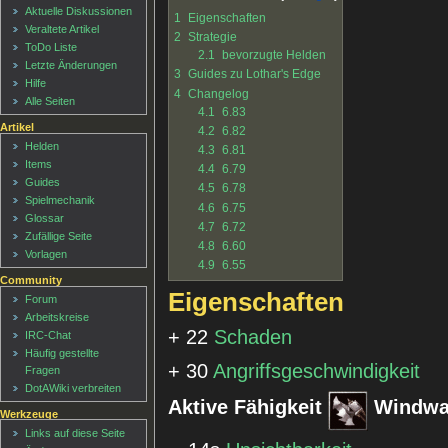
Aktuelle Diskussionen
1
Eigenschaften
Veraltete Artikel
2
Strategie
ToDo Liste
2.1
bevorzugte Helden
Letzte Änderungen
3
Guides zu Lothar's Edge
Hilfe
4
Changelog
Alle Seiten
4.1
6.83
Artikel
4.2
6.82
Helden
4.3
6.81
Items
4.4
6.79
Guides
4.5
6.78
Spielmechanik
4.6
6.75
Glossar
4.7
6.72
Zufällige Seite
4.8
6.60
Vorlagen
4.9
6.55
Community
Eigenschaften
Forum
Arbeitskreise
+ 22
Schaden
IRC-Chat
Häufig gestellte
+ 30
Angriffsgeschwindigkeit
Fragen
DotAWiki verbreiten
Aktive Fähigkeit
Windwa
Werkzeuge
Links auf diese Seite