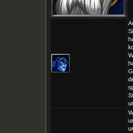
A
S
h
k
W
h
G
d
s
S
u
W
u
u