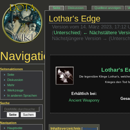
Seite
Diskussion
Quelltext anzeigen
V
Lothar's Edge
Version vom 14. März 2023, 17:12 
(
Unterschied
)
← Nächstältere Versi
Nächstjüngere Version → (Untersch
Navigationsmenü
Lothar's E
Seitenaktionen
Seite
Die legendäre Klinge Lothar's, welch
Diskussion
Krieges den Tod f
Mehr
Werkzeuge
Erhältlich bei:
In anderen Sprachen
Gesa
Ancient Weaponry
Suche
Navigation
Hauptseite
Inhaltsverzeichnis