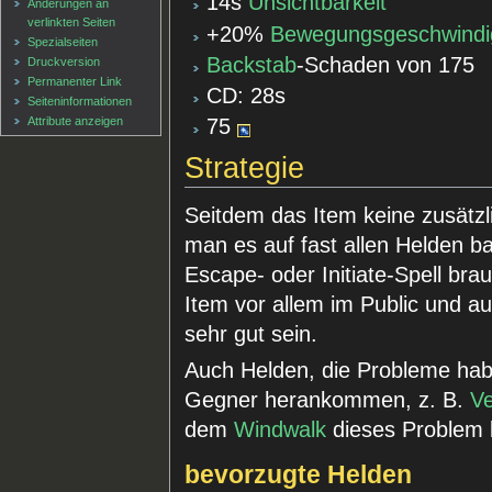
14s
Unsichtbarkeit
Änderungen an
verlinkten Seiten
+20%
Bewegungsgeschwindi
Spezialseiten
Backstab
-Schaden von 175
Druckversion
Permanenter Link
CD: 28s
Seiten­informationen
Attribute anzeigen
75
Strategie
Seitdem das Item keine zusätzl
man es auf fast allen Helden ba
Escape- oder Initiate-Spell bra
Item vor allem im Public und a
sehr gut sein.
Auch Helden, die Probleme haben,
Gegner herankommen, z. B.
V
dem
Windwalk
dieses Problem 
bevorzugte Helden