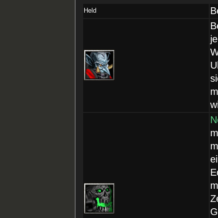
B
Held
B
j
W
U
s
m
w
N
m
m
e
E
m
Z
G