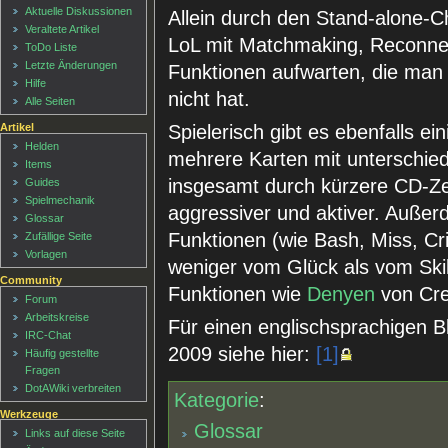
Aktuelle Diskussionen
Allein durch den Stand-alone-C
Veraltete Artikel
LoL mit Matchmaking, Reconnec
ToDo Liste
Letzte Änderungen
Funktionen aufwarten, die man
Hilfe
nicht hat.
Alle Seiten
Spielerisch gibt es ebenfalls ei
Artikel
Helden
mehrere Karten mit unterschiedl
Items
insgesamt durch kürzere CD-Z
Guides
Spielmechanik
aggressiver und aktiver. Außer
Glossar
Funktionen (wie Bash, Miss, Cr
Zufällige Seite
Vorlagen
weniger vom Glück als vom Skil
Community
Funktionen wie
Denyen
von Cre
Forum
Arbeitskreise
Für einen englischsprachigen B
IRC-Chat
2009 siehe hier:
[1]
Häufig gestellte
Fragen
DotAWiki verbreiten
Kategorie
:
Werkzeuge
Glossar
Links auf diese Seite