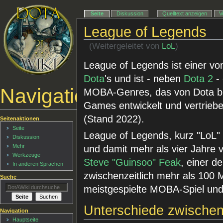
Seite
Diskussion
Quelltext anzeigen
V
League of Legends
(Weitergeleitet von
LoL
)
League of Legends ist einer v
Dota
's und ist - neben
Dota 2
- 
Navigationsmenü
MOBA-Genres, das von Dota be
Games entwickelt und vertriebe
(Stand 2022).
Seitenaktionen
Seite
League of Legends, kurz "LoL"
Diskussion
Mehr
und damit mehr als vier Jahre 
Werkzeuge
Steve "Guinsoo" Feak
, einer d
In anderen Sprachen
zwischenzeitlich mehr als 100 M
Suche
meistgespielte MOBA-Spiel und
Unterschiede zwischen
Navigation
Hauptseite