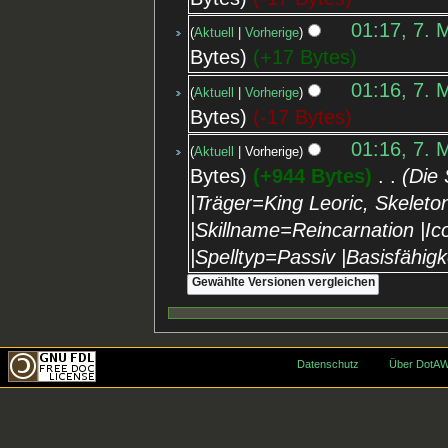
01:17, 7. 
Aktuell
Vorherige
Bytes
+17 Bytes
01:16, 7. 
Aktuell
Vorherige
Bytes
-17 Bytes
01:16, 7. 
Aktuell
Vorherige
Bytes
+944 Bytes
‎
Die 
|Träger=King Leoric, Skelet
|Skillname=Reincarnation |Ic
|Spelltyp=Passiv |Basisfähig
Datenschutz
Über DotAW