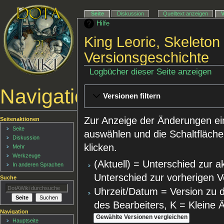
Seite
Diskussion
Quelltext anzeigen
Hilfe
King Leoric, Skeleton
Versionsgeschichte
Logbücher dieser Seite anzeigen
Navigationsmenü
Versionen filtern
Zur Anzeige der Änderungen ei
Seitenaktionen
Seite
auswählen und die Schaltfläche
Diskussion
klicken.
Mehr
Werkzeuge
(Aktuell) = Unterschied zur a
In anderen Sprachen
Unterschied zur vorherigen V
Suche
Uhrzeit/Datum = Version zu 
des Bearbeiters, K = Kleine
Navigation
Hauptseite