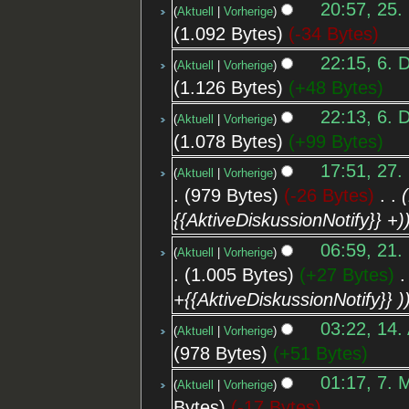
20:57, 25.
Aktuell
Vorherige
1.092 Bytes
-34 Bytes
22:15, 6. 
Aktuell
Vorherige
1.126 Bytes
+48 Bytes
22:13, 6. 
Aktuell
Vorherige
1.078 Bytes
+99 Bytes
17:51, 27.
Aktuell
Vorherige
979 Bytes
-26 Bytes
‎
{{AktiveDiskussionNotify}} +)
06:59, 21.
Aktuell
Vorherige
1.005 Bytes
+27 Bytes
‎
+{{AktiveDiskussionNotify}} )
03:22, 14.
Aktuell
Vorherige
978 Bytes
+51 Bytes
01:17, 7. 
Aktuell
Vorherige
Bytes
-17 Bytes