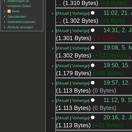
Änderungen an
1.310 Bytes
+8 Bytes
verlinkten Seiten
11:02, 21.
Atom
Aktuell
Vorherige
Spezialseiten
1.302 Bytes
+1 Byte
Seiten­informationen
Attribute anzeigen
14:31, 2. 
Aktuell
Vorherige
1.301 Bytes
-1 Byte
19:08, 5. 
Aktuell
Vorherige
1.302 Bytes
+123 Bytes
‎
19:50, 15.
Aktuell
Vorherige
1.179 Bytes
+66 Bytes
19:57, 12.
Aktuell
Vorherige
1.113 Bytes
0 Bytes
11:12, 9. 
Aktuell
Vorherige
1.113 Bytes
0 Bytes
20:16, 2. 
Aktuell
Vorherige
1.113 Bytes
+21 Bytes