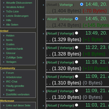
Aktuelle Diskussionen
14:48, 20.
Aktuell
Vorherige
Veraltete Artikel
1.404 Bytes
-70 Bytes
ToDo Liste
Letzte Änderungen
14:45, 20.
Aktuell
Vorherige
Hilfe
1.474 Bytes
+145 Byte
Alle Seiten
Artikel
13:49, 20.
Aktuell
Vorherige
Helden
1.329 Bytes
+1 Byte
Items
Guides
11:22, 23.
Aktuell
Vorherige
Spielmechanik
1.328 Bytes
+8 Bytes
Glossar
Zufällige Seite
11:18, 21.
Vorlagen
Aktuell
Vorherige
1.320 Bytes
+10 Bytes
Community
Forum
11:09, 21.
Aktuell
Vorherige
Arbeitskreise
1.310 Bytes
0 Bytes
IRC-Chat
Häufig gestellte
11:09, 21.
Fragen
Aktuell
Vorherige
DotAWiki verbreiten
1.310 Bytes
0 Bytes
Werkzeuge
11:03, 21.
Links auf diese Seite
Aktuell
Vorherige