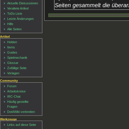
Aktuelle Diskussionen
Seiten gesammelt die überar
Veraltete Artikel
ToDo Liste
Letzte Änderungen
Hilfe
Alle Seiten
Artikel
Helden
Items
Guides
Spielmechanik
Glossar
Zufällige Seite
Vorlagen
Community
Forum
Arbeitskreise
IRC-Chat
Häufig gestellte
Fragen
DotAWiki verbreiten
Werkzeuge
Links auf diese Seite