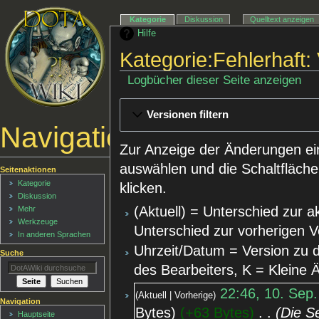
Kategorie
Diskussion
Quelltext anzeigen
Hilfe
Kategorie:Fehlerhaft:
Logbücher dieser Seite anzeigen
Versionen filtern
Navigationsmenü
Zur Anzeige der Änderungen ei
auswählen und die Schaltfläche
Seitenaktionen
Kategorie
klicken.
Diskussion
(Aktuell) = Unterschied zur a
Mehr
Werkzeuge
Unterschied zur vorherigen V
In anderen Sprachen
Uhrzeit/Datum = Version zu 
Suche
des Bearbeiters, K = Kleine
22:46, 10. Sep
Aktuell
Vorherige
Navigation
Bytes
+63 Bytes
‎
Die S
Hauptseite