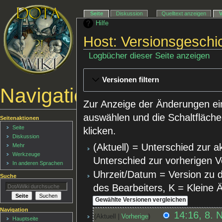
Seite
Diskussion
Quelltext anzeigen
Hilfe
Host: Versionsgeschi
Logbücher dieser Seite anzeigen
Versionen filtern
Navigationsmenü
Zur Anzeige der Änderungen ei
auswählen und die Schaltfläche
Seitenaktionen
Seite
klicken.
Diskussion
(Aktuell) = Unterschied zur a
Mehr
Werkzeuge
Unterschied zur vorherigen V
In anderen Sprachen
Uhrzeit/Datum = Version zu 
Suche
des Bearbeiters, K = Kleine
Navigation
14:16, 8. 
Aktuell
Vorherige
Hauptseite