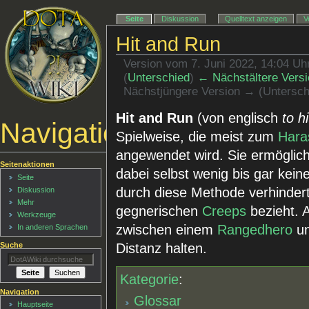
Seite
Diskussion
Quelltext anzeigen
V
Hit and Run
Version vom 7. Juni 2022, 14:04 U
(
Unterschied
)
← Nächstältere Versi
Nächstjüngere Version → (Untersch
Hit and Run
(von englisch
to h
Navigationsmenü
Spielweise, die meist zum
Hara
angewendet wird. Sie ermögli
Seitenaktionen
dabei selbst wenig bis gar kein
Seite
durch diese Methode verhinder
Diskussion
Mehr
gegnerischen
Creeps
bezieht. 
Werkzeuge
zwischen einem
Rangedhero
un
In anderen Sprachen
Distanz halten.
Suche
Kategorie
:
Navigation
Glossar
Hauptseite