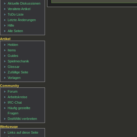
Aktuelle Diskussionen
Veraltete Artikel
ToDo Liste
Letzte Änderungen
Hilfe
Alle Seiten
Artikel
Helden
Items
Guides
Spielmechanik
Glossar
Zufällige Seite
Vorlagen
Community
Forum
Arbeitskreise
IRC-Chat
Häufig gestellte
Fragen
DotAWiki verbreiten
Werkzeuge
Links auf diese Seite