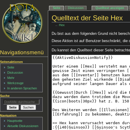
Seite
Diskussion
Quelltext anzeigen
Quelltext der Seite Hex
←
Hex
Du bist aus dem folgenden Grund nicht berechti
Diese Aktion ist auf Benutzer beschränkt, die 
Du kannst den Quelltext dieser Seite betracht
Navigationsmenü
Seitenaktionen
Seite
Diskussion
Mehr
Werkzeuge
In anderen Sprachen
Suche
Navigation
Hauptseite
Aktuelle Diskussionen