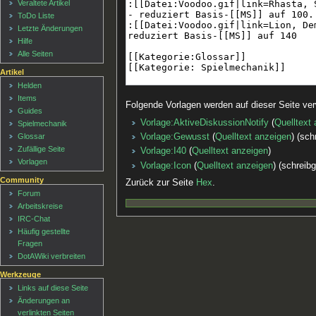
Veraltete Artikel
ToDo Liste
Letzte Änderungen
Hilfe
Alle Seiten
Artikel
Helden
Items
Folgende Vorlagen werden auf dieser Seite ve
Guides
Vorlage:AktiveDiskussionNotify
(
Quelltext
Spielmechanik
Vorlage:Gewusst
(
Quelltext anzeigen
) (sch
Glossar
Zufällige Seite
Vorlage:I40
(
Quelltext anzeigen
)
Vorlagen
Vorlage:Icon
(
Quelltext anzeigen
) (schreib
Community
Zurück zur Seite
Hex
.
Forum
Arbeitskreise
IRC-Chat
Häufig gestellte
Fragen
DotAWiki verbreiten
Werkzeuge
Links auf diese Seite
Änderungen an
verlinkten Seiten