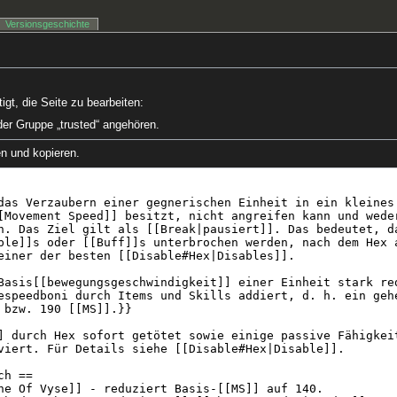
Versionsgeschichte
gt, die Seite zu bearbeiten:
der Gruppe „trusted“ angehören.
en und kopieren.