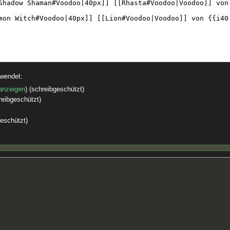
rwendet:
 anzeigen
) (schreibgeschützt)
reibgeschützt)
geschützt)