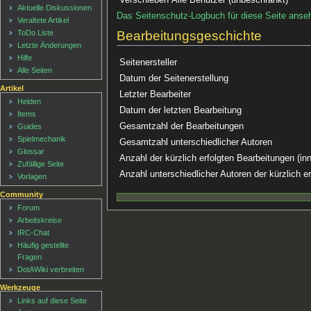
Aktuelle Diskussionen
Das Seitenschutz-Logbuch für diese Seite anse
Veraltete Artikel
Bearbeitungsgeschichte
ToDo Liste
Letzte Änderungen
Hilfe
Seitenersteller
Alle Seiten
Datum der Seitenerstellung
Artikel
Letzter Bearbeiter
Helden
Datum der letzten Bearbeitung
Items
Gesamtzahl der Bearbeitungen
Guides
Spielmechanik
Gesamtzahl unterschiedlicher Autoren
Glossar
Anzahl der kürzlich erfolgten Bearbeitungen (in
Zufällige Seite
Anzahl unterschiedlicher Autoren der kürzlich e
Vorlagen
Community
Forum
Arbeitskreise
IRC-Chat
Häufig gestellte
Fragen
DotAWiki verbreiten
Werkzeuge
Links auf diese Seite