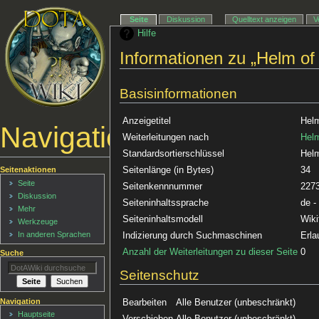
Seite
Diskussion
Quelltext anzeigen
V
Hilfe
Informationen zu „Helm of
Basisinformationen
Anzeigetitel
Helm
Navigationsmenü
Weiterleitungen nach
Helm
Standardsortierschlüssel
Helm
Seitenlänge (in Bytes)
34
Seitenaktionen
Seite
Seitenkennnummer
227
Diskussion
Seiteninhaltssprache
de -
Mehr
Seiteninhaltsmodell
Wiki
Werkzeuge
In anderen Sprachen
Indizierung durch Suchmaschinen
Erla
Anzahl der Weiterleitungen zu dieser Seite
0
Suche
Seitenschutz
Navigation
Bearbeiten
Alle Benutzer (unbeschränkt)
Hauptseite
Verschieben
Alle Benutzer (unbeschränkt)