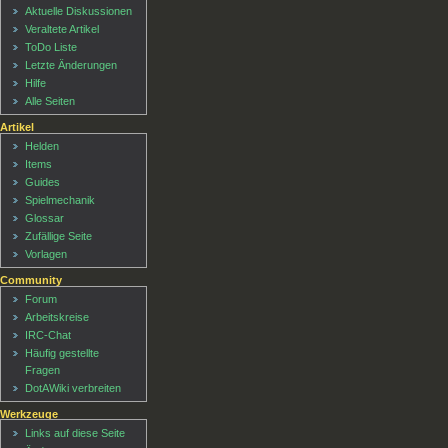
Aktuelle Diskussionen
Veraltete Artikel
ToDo Liste
Letzte Änderungen
Hilfe
Alle Seiten
Artikel
Helden
Items
Guides
Spielmechanik
Glossar
Zufällige Seite
Vorlagen
Community
Forum
Arbeitskreise
IRC-Chat
Häufig gestellte
Fragen
DotAWiki verbreiten
Werkzeuge
Links auf diese Seite