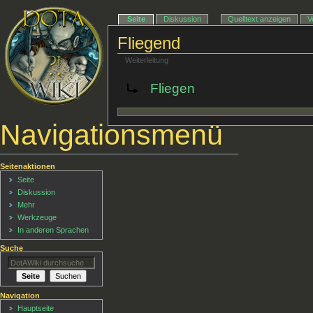
Seite
Diskussion
Quelltext anzeigen
V
Fliegend
Weiterleitung
Weiterleitung nach:
Fliegen
Navigationsmenü
Seitenaktionen
Seite
Diskussion
Mehr
Werkzeuge
In anderen Sprachen
Suche
Navigation
Hauptseite