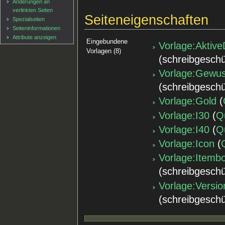
Änderungen an
verlinkten Seiten
Seiteneigenschaften
Spezialseiten
Seiten­informationen
Attribute anzeigen
Eingebundene
Vorlage:Aktive
Vorlagen (8)
(schreibgeschü
Vorlage:Gewus
(schreibgeschü
Vorlage:Gold
(
Vorlage:I30
(
Q
Vorlage:I40
(
Q
Vorlage:Icon
(
Vorlage:Itemb
(schreibgeschü
Vorlage:Versio
(schreibgeschü