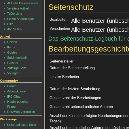
Aktuelle Diskussionen
Seitenschutz
Veraltete Artikel
ToDo Liste
Letzte Änderungen
Bearbeiten
Alle Benutzer (unbesc
Hilfe
Verschieben
Alle Benutzer (unbesc
Alle Seiten
Artikel
Das Seitenschutz-Logbuch für 
Helden
Bearbeitungsgeschicht
Items
Guides
Spielmechanik
Seitenersteller
Glossar
Datum der Seitenerstellung
Zufällige Seite
Vorlagen
Letzter Bearbeiter
Community
Forum
Datum der letzten Bearbeitung
Arbeitskreise
IRC-Chat
Gesamtzahl der Bearbeitungen
Häufig gestellte
Gesamtzahl unterschiedlicher Autoren
Fragen
DotAWiki verbreiten
Anzahl der kürzlich erfolgten Bearbeitungen (inn
Werkzeuge
Tagen)
Links auf diese Seite
Anzahl unterschiedlicher Autoren der kürzlich e