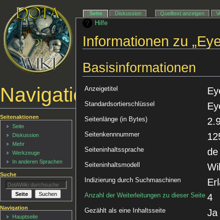
Seite
Diskussion
Quelltext anzeigen
V
Hilfe
Informationen zu „Eye
Basisinformationen
Navigationsmenü
Anzeigetitel
Ey
Standardsortierschlüssel
Ey
Seitenaktionen
Seitenlänge (in Bytes)
2.
Seite
Seitenkennnummer
12
Diskussion
Mehr
Seiteninhaltssprache
de
Werkzeuge
In anderen Sprachen
Seiteninhaltsmodell
Wi
Suche
Indizierung durch Suchmaschinen
Er
Anzahl der Weiterleitungen zu dieser Seite
4
Navigation
Gezählt als eine Inhaltsseite
Ja
Hauptseite