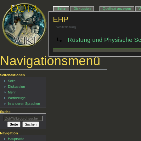
Seite
Diskussion
Quelltext anzeigen
V
EHP
Weiterleitung
Weiterleitung nach:
Rüstung und Physische Sc
Navigationsmenü
Seitenaktionen
Seite
Diskussion
Mehr
Werkzeuge
In anderen Sprachen
Suche
Navigation
Hauptseite