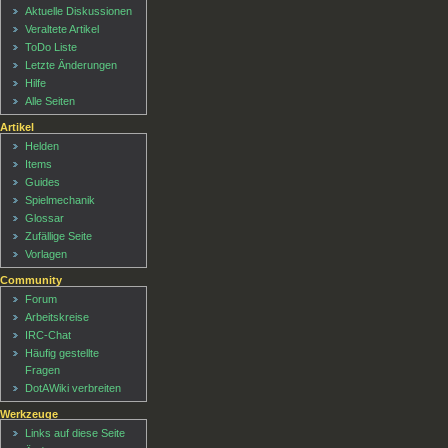
Aktuelle Diskussionen
Veraltete Artikel
ToDo Liste
Letzte Änderungen
Hilfe
Alle Seiten
Artikel
Helden
Items
Guides
Spielmechanik
Glossar
Zufällige Seite
Vorlagen
Community
Forum
Arbeitskreise
IRC-Chat
Häufig gestellte
Fragen
DotAWiki verbreiten
Werkzeuge
Links auf diese Seite