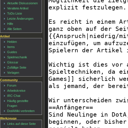
Aktuelle Diskussionen
Veraltete Artikel
ToDo Liste
Letzte Änderungen
Hilfe
Alle Seiten
Artikel
Helden
Items
Guides
Spielmechanik
Glossar
Zufällige Seite
Vorlagen
Community
Forum
Arbeitskreise
IRC-Chat
Häufig gestellte
Fragen
DotAWiki verbreiten
Werkzeuge
Links auf diese Seite