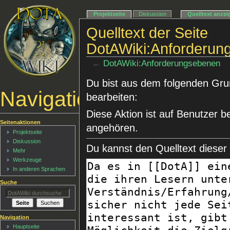
Projektseite
Diskussion
Quelltext anzei
Quelltext der Seite
DotAWiki:Anforderun
←
DotAWiki:Anforderungsebenen
Du bist aus dem folgenden Grund
Navigationsmenü
bearbeiten:
Diese Aktion ist auf Benutzer b
Seitenaktionen
angehören.
Projektseite
Diskussion
Du kannst den Quelltext dieser
Mehr
Werkzeuge
In anderen Sprachen
Suche
Navigation
Hauptseite