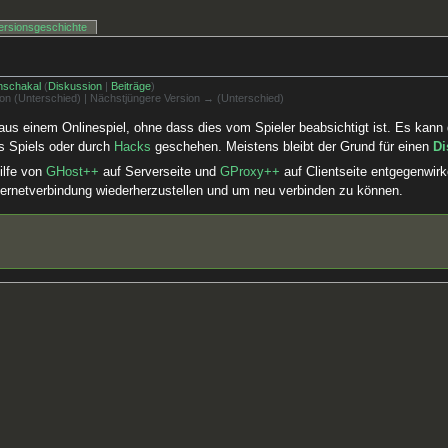
ersionsgeschichte
nschakal
(
Diskussion
|
Beiträge
)
sion (Unterschied) | Nächstjüngere Version → (Unterschied)
us einem Onlinespiel, ohne dass dies vom Spieler beabsichtigt ist. Es kann 
 Spiels oder durch
Hacks
geschehen. Meistens bleibt der Grund für einen
Di
ilfe von
GHost++
auf Serverseite und
GProxy++
auf Clientseite entgegenwirk
Internetverbindung wiederherzustellen und um neu verbinden zu können.