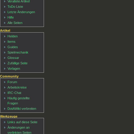
Veraltete Artikel
ToDo Liste
Letzte Änderungen
Hilfe
Alle Seiten
Artikel
Helden
Items
Guides
Spielmechanik
Glossar
Zufällige Seite
Vorlagen
Community
Forum
Arbeitskreise
IRC-Chat
Häufig gestellte
Fragen
DotAWiki verbreiten
Werkzeuge
Links auf diese Seite
Änderungen an
verlinkten Seiten