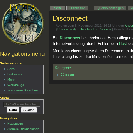
Seite
Diskussion
Quelltext anzeigen
V
Disconnect
Version vom 8. November 2021, 14:13 Uhr von
Ande
(
Unterschied
)
← Nächstältere Version
| Aktuelle Ver
Ein
Disconnect
beschreibt das Herausfliegen a
Internetverbindung, durch Fehler beim
Host
des
Man kann einem ungewolltem Disconnect mith
Navigationsmenü
Einstellung bis zu drei Minuten Zeit, um die 
Seitenaktionen
Kategorie
:
Seite
Diskussion
Glossar
Mehr
Werkzeuge
In anderen Sprachen
Suche
Navigation
Hauptseite
Aktuelle Diskussionen