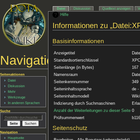
Datei
Diskussion
Quelltext anzeigen
V
Hilfe
Informationen zu „Datei:X
Basisinformationen
Anzeigetitel
Date
Navigationsmenü
Standardsortierschlüssel
XPCh
Seitenlänge (in Bytes)
167
Namensraum
Date
Seitenaktionen
Datei
Seitenkennnummer
349
Diskussion
Seiteninhaltssprache
de -
Mehr
Seiteninhaltsmodell
Wiki
Werkzeuge
In anderen Sprachen
Indizierung durch Suchmaschinen
Erla
Anzahl der Weiterleitungen zu dieser Seite
0
Suche
Prüfsummenwert
b11
Seitenschutz
Navigation
Hauptseite
Bearbeiten
Alle Benutzer (unbeschränkt)