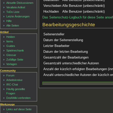
Aktuelle Diskussionen
Verschieben
Alle Benutzer (unbeschränkt)
Veraltete Artikel
Hochladen
Alle Benutzer (unbeschränkt)
ToDo Liste
Letzte Änderungen
Das Seitenschutz-Logbuch für diese Seite anse
Hilfe
Bearbeitungsgeschichte
Alle Seiten
Artikel
Seitenersteller
Helden
Datum der Seitenerstellung
Items
Letzter Bearbeiter
Guides
Spielmechanik
Datum der letzten Bearbeitung
Glossar
Gesamtzahl der Bearbeitungen
Zufällige Seite
Gesamtzahl unterschiedlicher Autoren
Vorlagen
Anzahl der kürzlich erfolgten Bearbeitungen (in
Community
Anzahl unterschiedlicher Autoren der kürzlich e
Forum
Arbeitskreise
IRC-Chat
Häufig gestellte
Fragen
DotAWiki verbreiten
Werkzeuge
Links auf diese Seite