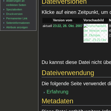
Dateiversionen
Änderungen an
verlinkten Seiten
Spezialseiten
Klicke auf einen Zeitpunkt, um 
Druckversion
Permanenter Link
Version vom
Vorschaubild
Seiten­informationen
aktuell
23:22, 28. Okt. 2007
8
Attribute anzeigen
4
(
Du kannst diese Datei nicht üb
Dateiverwendung
Die folgende Seite verwendet d
Erfahrung
Metadaten