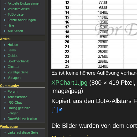
Aktuelle Diskussionen
Veraltete Artikel
ToDo Liste
Letzte Änderungen
Hilfe
Alle Seiten
Artikel
Helden
Items
Guides
Spielmechanik
Glossar
Es ist keine höhere Auflösung vorhan
Zufällige Seite
Vorlagen
XPChart1.jpg
‎
(800 × 419 Pixel
Community
image/jpeg
)
Forum
Arbeitskreise
Kopiert aus den DotA-Allstars 
IRC-Chat
[1]
Häufig gestellte
Fragen
DotAWiki verbreiten
Die Bilder wurden von dem dorti
Werkzeuge
Links auf diese Seite