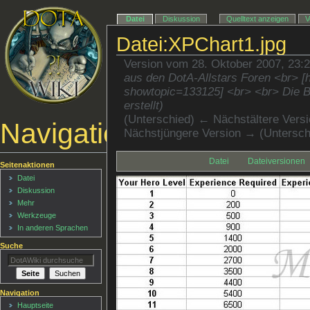
Datei
Diskussion
Quelltext anzeigen
V
Datei:XPChart1.jpg
Version vom 28. Oktober 2007, 23:
aus den DotA-Allstars Foren <br> [h
showtopic=133125] <br> <br> Die B
erstellt)
(Unterschied) ← Nächstältere Versio
Navigationsmenü
Nächstjüngere Version → (Untersch
Datei
Dateiversionen
Seitenaktionen
Datei
Diskussion
Mehr
Werkzeuge
In anderen Sprachen
Suche
Navigation
Hauptseite