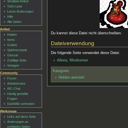
Veraltete Artikel
ToDo Liste
Letzte Änderungen
Hilfe
Alle Seiten
Artikel
Du kannst diese Datei nicht überschreiben.
Helden
Items
Dateiverwendung
Guides
Spielmechanik
Die folgende Seite verwendet diese Datei:
Glossar
Alleria, Windrunner
Zufällige Seite
Vorlagen
Kategorie
:
Community
Helden animiert
Forum
Arbeitskreise
IRC-Chat
Häufig gestellte
Fragen
DotAWiki verbreiten
Werkzeuge
Links auf diese Seite
Änderungen an
verlinkten Seiten