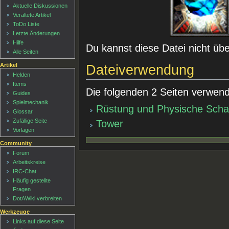
Aktuelle Diskussionen
Veraltete Artikel
ToDo Liste
Letzte Änderungen
Hilfe
Du kannst diese Datei nicht üb
Alle Seiten
Artikel
Dateiverwendung
Helden
Items
Die folgenden 2 Seiten verwend
Guides
Spielmechanik
Rüstung und Physische Scha
Glossar
Zufällige Seite
Tower
Vorlagen
Community
Forum
Arbeitskreise
IRC-Chat
Häufig gestellte
Fragen
DotAWiki verbreiten
Werkzeuge
Links auf diese Seite