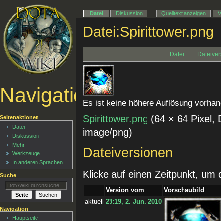
Datei
Diskussion
Quelltext anzeigen
V
Datei:Spirittower.png
Datei
Dateiver
Navigationsmenü
Es ist keine höhere Auflösung vorhan
Spirittower.png
‎
(64 × 64 Pixel,
Seitenaktionen
Datei
image/png
)
Diskussion
Mehr
Dateiversionen
Werkzeuge
In anderen Sprachen
Klicke auf einen Zeitpunkt, um 
Suche
Version vom
Vorschaubild
aktuell
23:19, 2. Jun. 2010
Navigation
Hauptseite