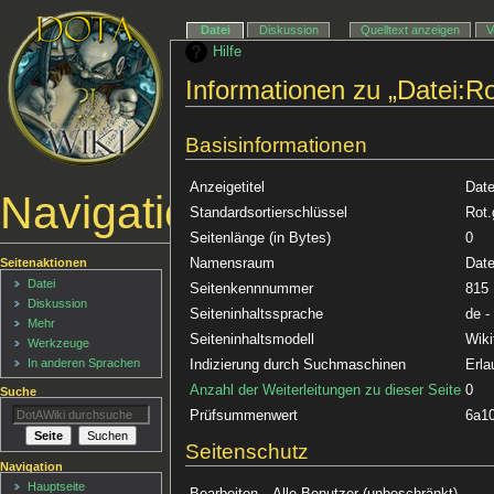
Datei
Diskussion
Quelltext anzeigen
V
Hilfe
Informationen zu „Datei:Rot
Basisinformationen
Anzeigetitel
Date
Navigationsmenü
Standardsortierschlüssel
Rot.
Seitenlänge (in Bytes)
0
Namensraum
Date
Seitenaktionen
Datei
Seitenkennnummer
815
Diskussion
Seiteninhaltssprache
de -
Mehr
Seiteninhaltsmodell
Wiki
Werkzeuge
In anderen Sprachen
Indizierung durch Suchmaschinen
Erla
Anzahl der Weiterleitungen zu dieser Seite
0
Suche
Prüfsummenwert
6a1
Seitenschutz
Navigation
Hauptseite
Bearbeiten
Alle Benutzer (unbeschränkt)