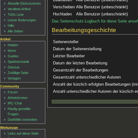
Aktuelle Diskussionen
Verschieben
Alle Benutzer (unbeschränkt)
Veraltete Artikel
Hochladen
Alle Benutzer (unbeschränkt)
ToDo Liste
Letzte Änderungen
Das Seitenschutz-Logbuch für diese Seite anse
Hilfe
Bearbeitungsgeschichte
Alle Seiten
Artikel
Seitenersteller
Helden
Datum der Seitenerstellung
Items
Letzter Bearbeiter
Guides
Spielmechanik
Datum der letzten Bearbeitung
Glossar
Gesamtzahl der Bearbeitungen
Zufällige Seite
Gesamtzahl unterschiedlicher Autoren
Vorlagen
Anzahl der kürzlich erfolgten Bearbeitungen (in
Community
Anzahl unterschiedlicher Autoren der kürzlich e
Forum
Arbeitskreise
IRC-Chat
Häufig gestellte
Fragen
DotAWiki verbreiten
Werkzeuge
Links auf diese Seite