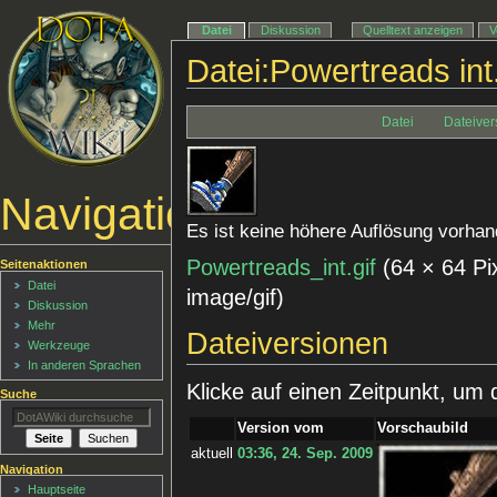
Datei
Diskussion
Quelltext anzeigen
V
Datei:Powertreads int.
Datei
Dateiver
Navigationsmenü
Es ist keine höhere Auflösung vorhan
Powertreads_int.gif
‎
(64 × 64 Pi
Seitenaktionen
Datei
image/gif
)
Diskussion
Mehr
Dateiversionen
Werkzeuge
In anderen Sprachen
Klicke auf einen Zeitpunkt, um 
Suche
Version vom
Vorschaubild
aktuell
03:36, 24. Sep. 2009
Navigation
Hauptseite