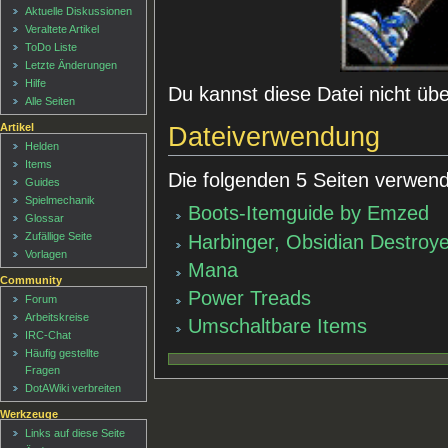
Aktuelle Diskussionen
Veraltete Artikel
ToDo Liste
Letzte Änderungen
Hilfe
Du kannst diese Datei nicht üb
Alle Seiten
Artikel
Dateiverwendung
Helden
Items
Die folgenden 5 Seiten verwend
Guides
Spielmechanik
Boots-Itemguide by Emzed
Glossar
Zufällige Seite
Harbinger, Obsidian Destroy
Vorlagen
Mana
Community
Power Treads
Forum
Arbeitskreise
Umschaltbare Items
IRC-Chat
Häufig gestellte
Fragen
DotAWiki verbreiten
Werkzeuge
Links auf diese Seite