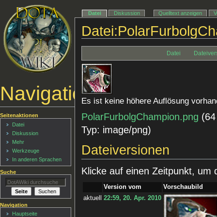
Datei
Diskussion
Quelltext anzeigen
V
Datei:PolarFurbolgC
Datei
Dateiver
Navigationsmenü
Es ist keine höhere Auflösung vorhan
PolarFurbolgChampion.png
‎
(64
Seitenaktionen
Datei
Typ:
image/png
)
Diskussion
Mehr
Dateiversionen
Werkzeuge
In anderen Sprachen
Klicke auf einen Zeitpunkt, um 
Suche
Version vom
Vorschaubild
aktuell
22:59, 20. Apr. 2010
Navigation
Hauptseite