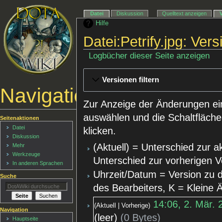
Datei
Diskussion
Quelltext anzeigen
Hilfe
Datei:Petrify.jpg: Ver
Logbücher dieser Seite anzeigen
Versionen filtern
Navigationsmenü
Zur Anzeige der Änderungen ei
auswählen und die Schaltfläche
Seitenaktionen
Datei
klicken.
Diskussion
(Aktuell) = Unterschied zur a
Mehr
Werkzeuge
Unterschied zur vorherigen V
In anderen Sprachen
Uhrzeit/Datum = Version zu 
Suche
des Bearbeiters, K = Kleine
14:06, 2. Mär. 
Aktuell
Vorherige
Navigation
leer
0 Bytes
Hauptseite