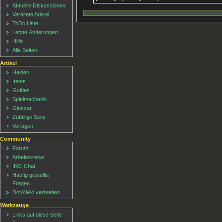
Aktuelle Diskussionen
Veraltete Artikel
ToDo Liste
Letzte Änderungen
Hilfe
Alle Seiten
Artikel
Helden
Items
Guides
Spielmechanik
Glossar
Zufällige Seite
Vorlagen
Community
Forum
Arbeitskreise
IRC-Chat
Häufig gestellte
Fragen
DotAWiki verbreiten
Werkzeuge
Links auf diese Seite