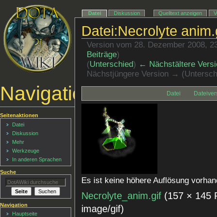
Datei
Diskussion
Quelltext anzeigen
V
Datei:Necrolyte anim.
Version vom 28. Dezember 2008, 2
Beiträge
)
(
Unterschied
)
← Nächstältere Versi
Nächstjüngere Version → (Untersch
Navigationsmenü
Datei
Dateiver
Seitenaktionen
Datei
Diskussion
Mehr
Werkzeuge
In anderen Sprachen
Suche
Es ist keine höhere Auflösung vorhan
Necrolyte_anim.gif
‎
(157 × 145 
Navigation
image/gif
)
Hauptseite