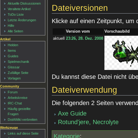
Aktuelle Diskussionen
Dateiversionen
Veraltete Artikel
ToDo Liste
Klicke auf einen Zeitpunkt, um 
Letzte Änderungen
Hilfe
Version vom
Vorschaubild
Alle Seiten
aktuell
23:26, 28. Dez. 2008
Artikel
Helden
Items
Guides
Spielmechanik
Glossar
Zufällige Seite
Du kannst diese Datei nicht üb
Vorlagen
Community
Dateiverwendung
Forum
Arbeitskreise
Die folgenden 2 Seiten verwend
IRC-Chat
Häufig gestellte
Axe Guide
Fragen
DotAWiki verbreiten
Rotund'jere, Necrolyte
Werkzeuge
Links auf diese Seite
Kategorie
: