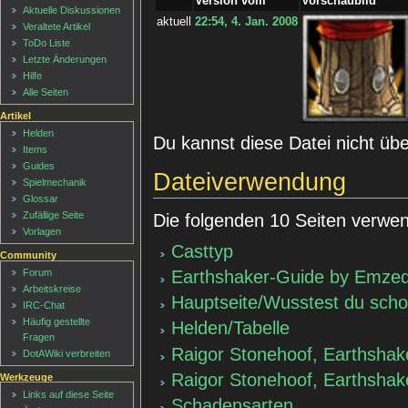
Version vom
Vorschaubild
Aktuelle Diskussionen
aktuell
22:54, 4. Jan. 2008
Veraltete Artikel
ToDo Liste
Letzte Änderungen
Hilfe
Alle Seiten
Artikel
Helden
Du kannst diese Datei nicht üb
Items
Guides
Dateiverwendung
Spielmechanik
Glossar
Zufällige Seite
Die folgenden 10 Seiten verwen
Vorlagen
Casttyp
Community
Earthshaker-Guide by Emze
Forum
Arbeitskreise
Hauptseite/Wusstest du sch
IRC-Chat
Häufig gestellte
Helden/Tabelle
Fragen
Raigor Stonehoof, Earthshak
DotAWiki verbreiten
Raigor Stonehoof, Earthsha
Werkzeuge
Links auf diese Seite
Schadensarten