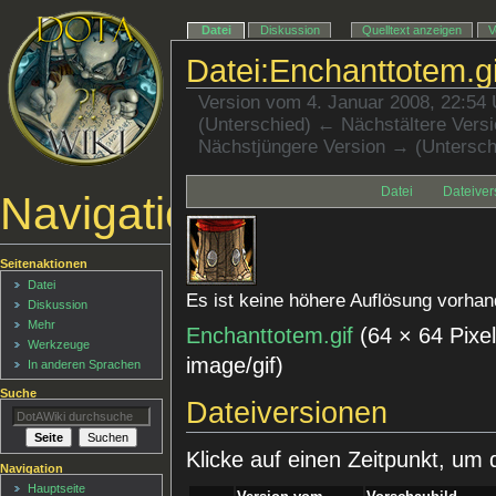
Datei
Diskussion
Quelltext anzeigen
V
Datei:Enchanttotem.gi
Version vom 4. Januar 2008, 22:54
(Unterschied) ← Nächstältere Versio
Nächstjüngere Version → (Untersch
Datei
Dateiver
Navigationsmenü
Seitenaktionen
Datei
Es ist keine höhere Auflösung vorhan
Diskussion
Mehr
Enchanttotem.gif
‎
(64 × 64 Pixe
Werkzeuge
image/gif
)
In anderen Sprachen
Suche
Dateiversionen
Klicke auf einen Zeitpunkt, um 
Navigation
Hauptseite