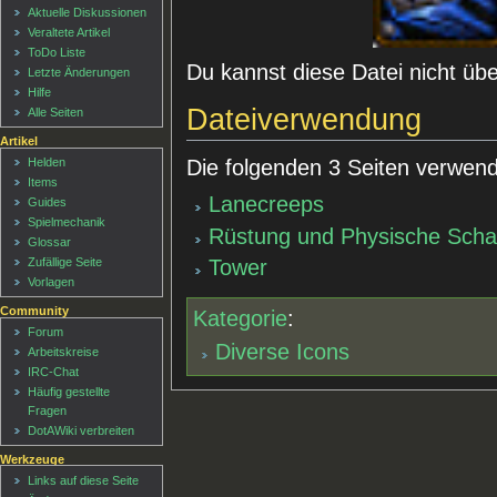
Aktuelle Diskussionen
Veraltete Artikel
ToDo Liste
Du kannst diese Datei nicht üb
Letzte Änderungen
Hilfe
Dateiverwendung
Alle Seiten
Artikel
Die folgenden 3 Seiten verwend
Helden
Items
Lanecreeps
Guides
Spielmechanik
Rüstung und Physische Scha
Glossar
Tower
Zufällige Seite
Vorlagen
Community
Kategorie
:
Forum
Diverse Icons
Arbeitskreise
IRC-Chat
Häufig gestellte
Fragen
DotAWiki verbreiten
Werkzeuge
Links auf diese Seite