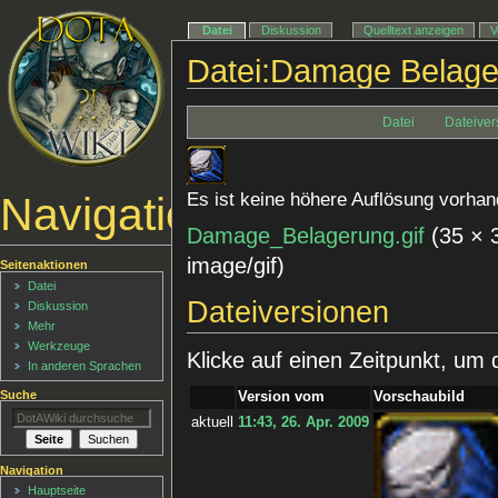
Datei
Diskussion
Quelltext anzeigen
V
Datei:Damage Belager
Datei
Dateiver
Navigationsmenü
Es ist keine höhere Auflösung vorhan
Damage_Belagerung.gif
‎
(35 × 
image/gif
)
Seitenaktionen
Datei
Dateiversionen
Diskussion
Mehr
Werkzeuge
Klicke auf einen Zeitpunkt, um 
In anderen Sprachen
Suche
Version vom
Vorschaubild
aktuell
11:43, 26. Apr. 2009
Navigation
Hauptseite