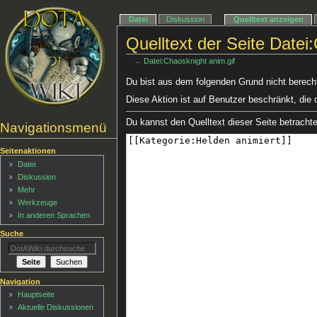
Datei
Diskussion
Quelltext anzeigen
Quelltext der Seite Datei
←
Datei:Chaosknight anim.gif
Du bist aus dem folgenden Grund nicht berechti
Diese Aktion ist auf Benutzer beschränkt, die 
Du kannst den Quelltext dieser Seite betracht
Navigationsmenü
Seitenaktionen
Datei
Diskussion
Mehr
Werkzeuge
In anderen Sprachen
Suche
Navigation
Hauptseite
Aktuelle Diskussionen