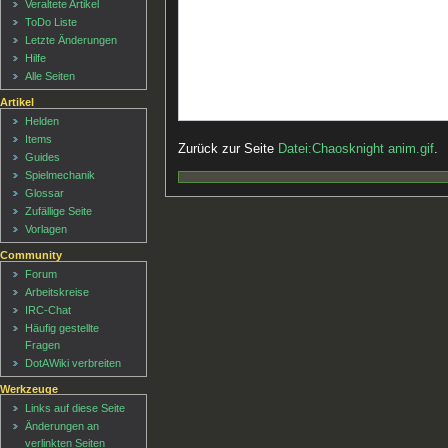
Veraltete Artikel
ToDo Liste
Letzte Änderungen
Hilfe
Alle Seiten
Artikel
Helden
Items
Zurück zur Seite
Datei:Chaosknight anim.gif
.
Guides
Spielmechanik
Glossar
Zufällige Seite
Vorlagen
Community
Forum
Arbeitskreise
IRC-Chat
Häufig gestellte
Fragen
DotAWiki verbreiten
Werkzeuge
Links auf diese Seite
Änderungen an
verlinkten Seiten