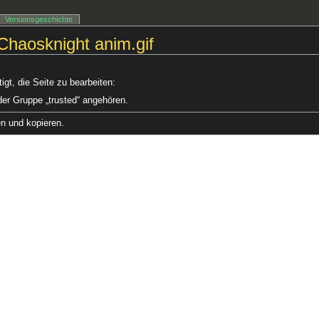
Versionsgeschichte
:Chaosknight anim.gif
gt, die Seite zu bearbeiten:
der Gruppe „trusted“ angehören.
en und kopieren.